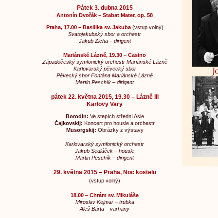
Pátek 3. dubna 2015
Antonín Dvořák – Stabat Mater, op. 58
Praha, 17.00 – Basilika sv. Jakuba
(vstup volný)
Svatojakubský sbor a orchestr
Jakub Zicha – dirigent
Mariánské Lázně, 19.30 – Casino
Západočeský symfonický orchestr Mariánské Lázně
Karlovarský pěvecký sbor
Pěvecký sbor Fontána Mariánské Lázně
Martin Peschík – dirigent
pátek 22. května 2015, 19.30 – Lázně III
Karlovy Vary
Borodin:
Ve stepích střední Asie
Čajkovskij:
Koncert pro housle a orchestr
Musorgskij:
Obrázky z výstavy
Karlovarský symfonický orchestr
Jakub Sedláček – housle
Martin Peschík – dirigent
29. května 2015 – Praha, Noc kostelů
(vstup volný)
18.00 – Chrám sv. Mikuláše
Miroslav Kejmar – trubka
Aleš Bárta – varhany